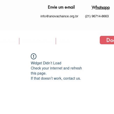
Envie um e-mail
Whatsapp
info@anovachance.org.br
(21) 96714-8663
Do
 Somos
Como atuamos
More
Widget Didn’t Load
Check your internet and refresh
this page.
If that doesn’t work, contact us.