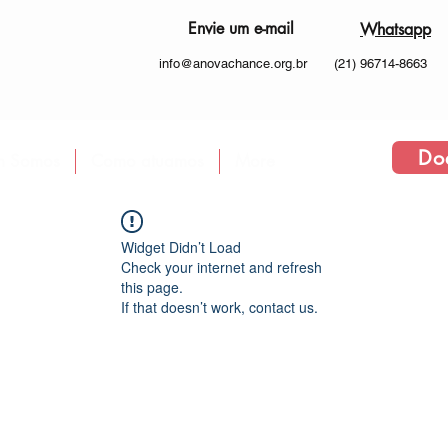
Envie um e-mail
Whatsapp
info@anovachance.org.br
(21) 96714-8663
Do
 Somos
Como atuamos
More
Widget Didn’t Load
Check your internet and refresh
this page.
If that doesn’t work, contact us.