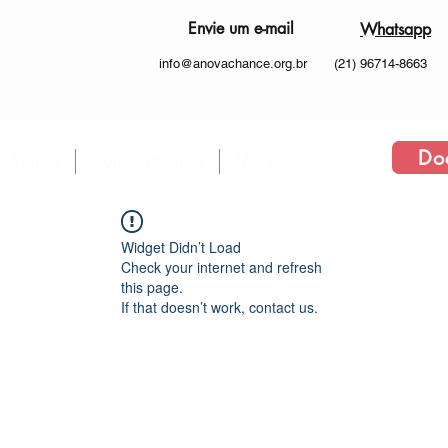
Envie um e-mail
Whatsapp
info@anovachance.org.br
(21) 96714-8663
Do
 Somos
Como atuamos
More
Widget Didn’t Load
Check your internet and refresh
this page.
If that doesn’t work, contact us.