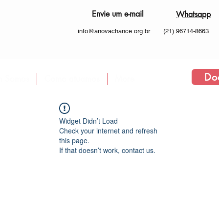
Envie um e-mail
Whatsapp
info@anovachance.org.br
(21) 96714-8663
Do
 Somos
Como atuamos
More
Widget Didn’t Load
Check your internet and refresh
this page.
If that doesn’t work, contact us.