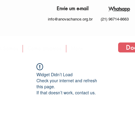
Envie um e-mail
Whatsapp
info@anovachance.org.br
(21) 96714-8663
Do
 Somos
Como atuamos
More
Widget Didn’t Load
Check your internet and refresh
this page.
If that doesn’t work, contact us.