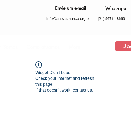
Envie um e-mail
Whatsapp
info@anovachance.org.br
(21) 96714-8663
Do
 Somos
Como atuamos
More
Widget Didn’t Load
Check your internet and refresh
this page.
If that doesn’t work, contact us.