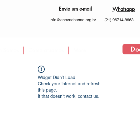
Envie um e-mail
Whatsapp
info@anovachance.org.br
(21) 96714-8663
Do
 Somos
Como atuamos
More
Widget Didn’t Load
Check your internet and refresh
this page.
If that doesn’t work, contact us.