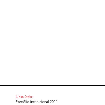
Links úteis:
Portfólio institucional 2024