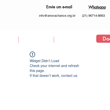
Envie um e-mail
Whatsapp
info@anovachance.org.br
(21) 96714-8663
Do
 Somos
Como atuamos
More
Widget Didn’t Load
Check your internet and refresh
this page.
If that doesn’t work, contact us.