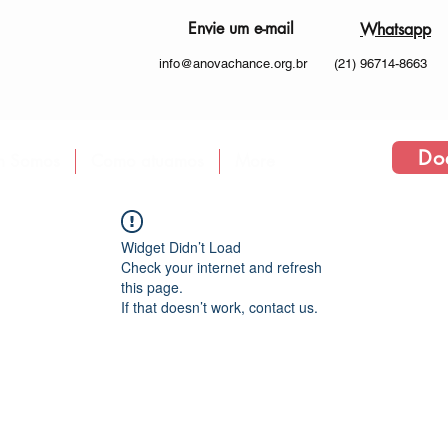
Envie um e-mail
Whatsapp
info@anovachance.org.br
(21) 96714-8663
Do
 Somos
Como atuamos
More
Widget Didn’t Load
Check your internet and refresh
this page.
If that doesn’t work, contact us.