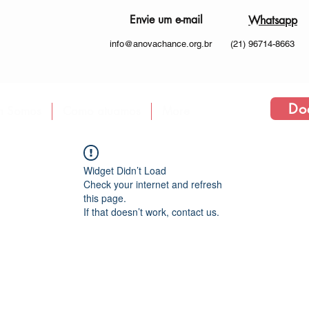
Envie um e-mail
Whatsapp
info@anovachance.org.br
(21) 96714-8663
Do
 Somos
Como atuamos
More
Widget Didn’t Load
Check your internet and refresh
this page.
If that doesn’t work, contact us.