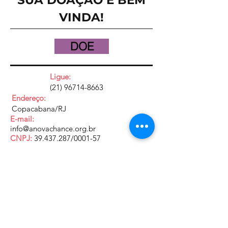
SUA DOAÇÃO É BEM
VINDA!
DOE
Ligue:
(21) 96714-8663
Endereço:
Copacabana/RJ
E-mail:
info@anovachance.org.br
CNPJ:
39.437.287
/0001-57
Links úteis:
Portfólio institucional 2024
Dec. 7.053/2009
Lei 14.821/2024
Resolução 425/2021 - CNJ
Defensoria Pública do Estado do RJ
Defensoria Pública da União (RJ)