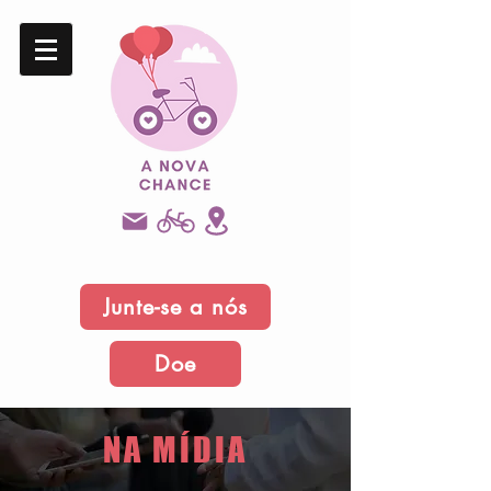
Junte-se a nós
Doe
NA MÍDIA