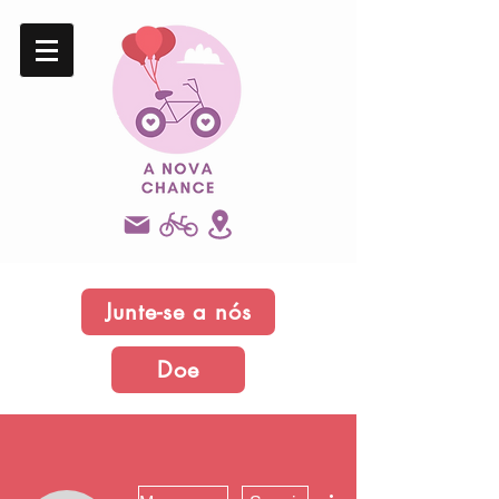
Junte-se a nós
Doe
Mais ações