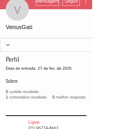
Mensagem
Seguir
VenusGati
VenusGati
Perfil
Data de entrada: 27 de fev. de 2025
Sobre
0
curtida recebida
1
comentário recebido
0
melhor resposta
Ligue:
(21) 96714-8663