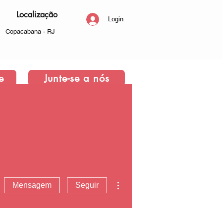
Localização
Login
Copacabana - RJ
e
Junte-se a nós
Mais ações
Mensagem
Seguir