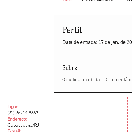
Perfil
Forum Comments
Foru
Perfil
Data de entrada: 17 de jan. de 2
Sobre
0
curtida recebida
0
comentári
Ligue:
(21) 96714-8663
Endereço:
Copacabana/RJ
E-mail: