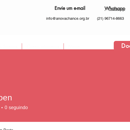
Envie um e-mail
Whatsapp
info@anovachance.org.br
(21) 96714-8663
Do
 Somos
Como atuamos
More
oen
0
seguindo