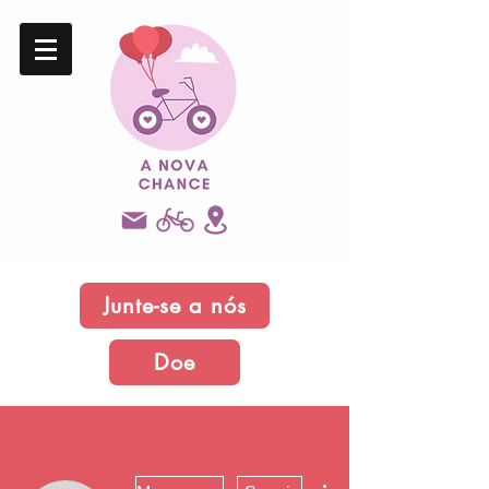
Junte-se a nós
Doe
Mais ações