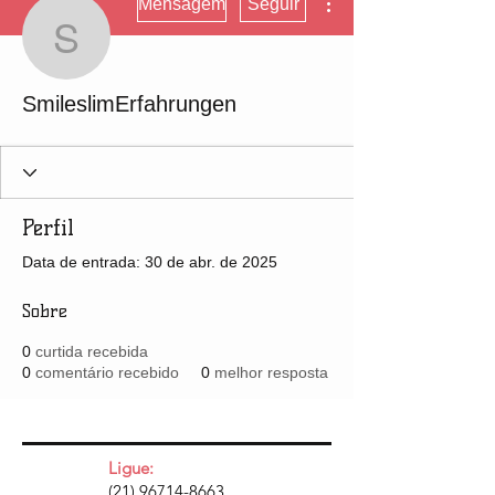
Mensagem
Seguir
SmileslimErfahrungen
SmileslimErfahrungen
Perfil
Data de entrada: 30 de abr. de 2025
Sobre
0
curtida recebida
0
comentário recebido
0
melhor resposta
Ligue:
(21) 96714-8663