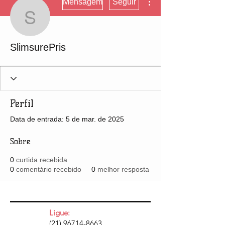
Mensagem
Seguir
SlimsurePris
SlimsurePris
Perfil
Data de entrada: 5 de mar. de 2025
Sobre
0
curtida recebida
0
comentário recebido
0
melhor resposta
Ligue:
(21) 96714-8663