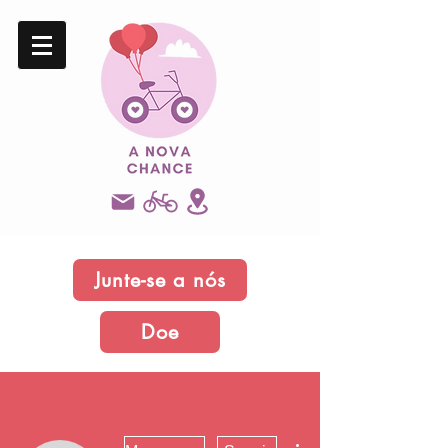
Junte-se a nós
Doe
Mais ações