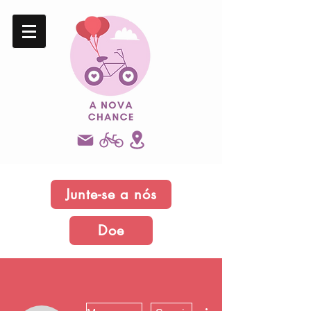
Junte-se a nós
Doe
Mais ações