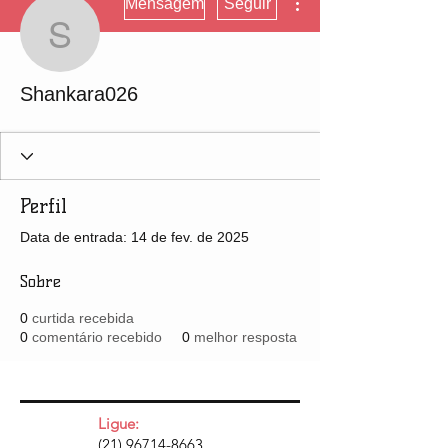
Mensagem
Seguir
Shankara026
Shankara026
Perfil
Data de entrada: 14 de fev. de 2025
Sobre
0
curtida recebida
0
comentário recebido
0
melhor resposta
Ligue:
(21) 96714-8663