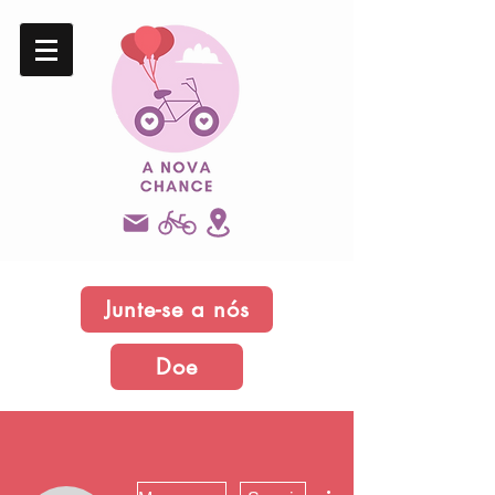
Junte-se a nós
Doe
Mais ações