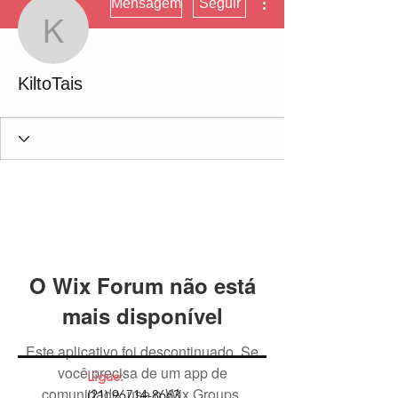
Mensagem
Seguir
KiltoTais
KiltoTais
O Wix Forum não está
mais disponível
Este aplicativo foi descontinuado. Se
você precisa de um app de
Ligue:
comunidade, use o Wix Groups.
(21) 96714-8663