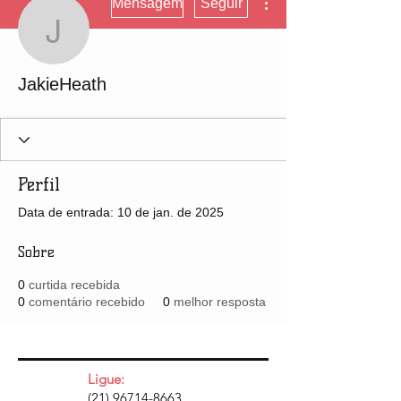
Mensagem
Seguir
JakieHeath
JakieHeath
Perfil
Data de entrada: 10 de jan. de 2025
Sobre
0
curtida recebida
0
comentário recebido
0
melhor resposta
Ligue:
(21) 96714-8663