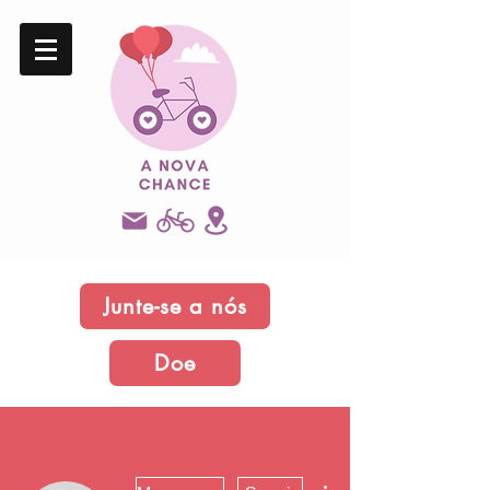
Junte-se a nós
Doe
Mais ações