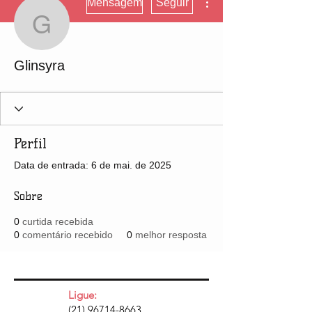
Mensagem
Seguir
Glinsyra
Glinsyra
Perfil
Data de entrada: 6 de mai. de 2025
Sobre
0
curtida recebida
0
comentário recebido
0
melhor resposta
Ligue:
(21) 96714-8663