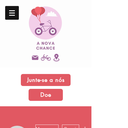
Junte-se a nós
Doe
Mais ações