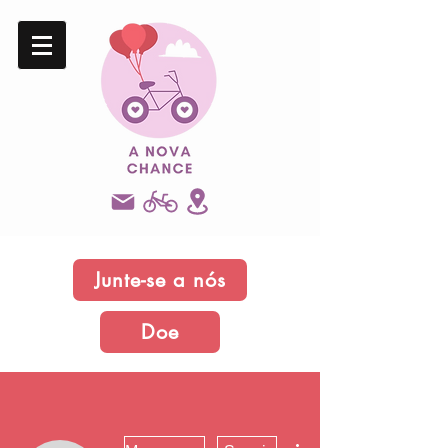
Junte-se a nós
Doe
Mais ações