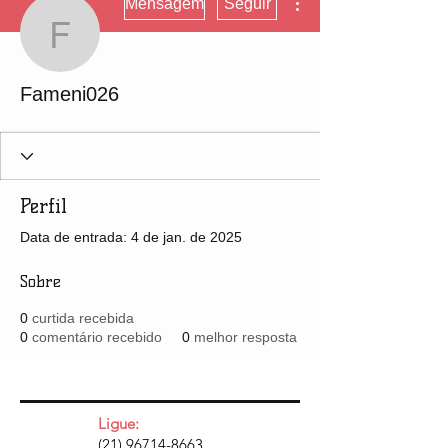
Mensagem
Seguir
Fameni026
Fameni026
Perfil
Data de entrada: 4 de jan. de 2025
Sobre
0
curtida recebida
0
comentário recebido
0
melhor resposta
Ligue:
(21) 96714-8663