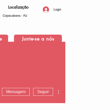
Localização
Login
Copacabana - RJ
e
Junte-se a nós
Mais ações
Mensagem
Seguir