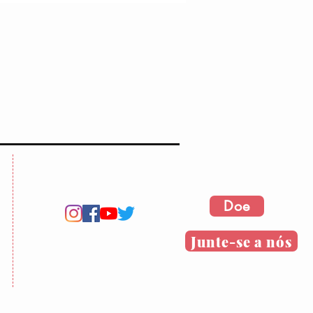
Doe
Junte-se a nós