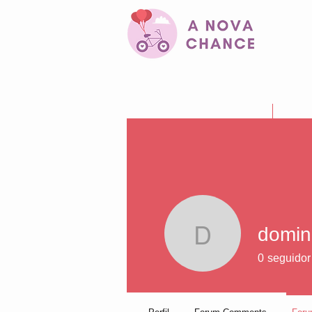
Início
Quem
domin
dominato
0
seguidor