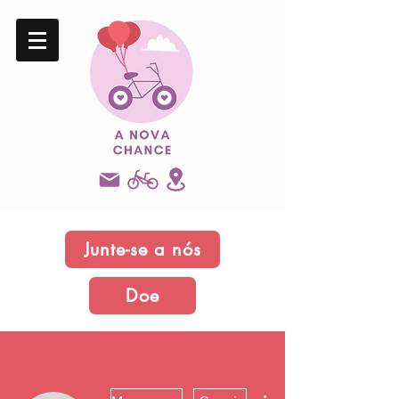
Junte-se a nós
Doe
Mais ações