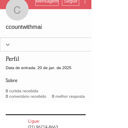
Mensagem
Seguir
ccountwithmai
ccountwithmai
Perfil
Data de entrada: 20 de jan. de 2025
Sobre
0
curtida recebida
0
comentário recebido
0
melhor resposta
Ligue:
(21) 96714-8663