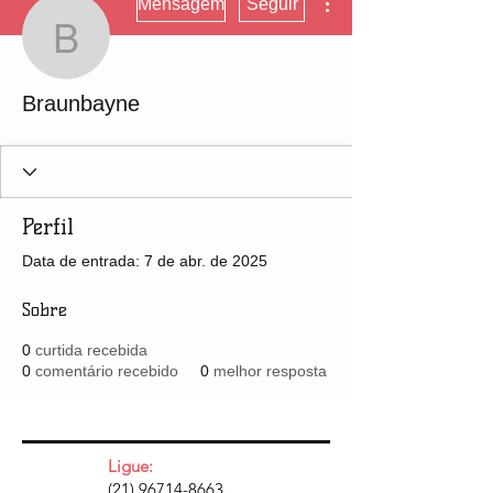
Mensagem
Seguir
Braunbayne
Braunbayne
Perfil
Data de entrada: 7 de abr. de 2025
Sobre
0
curtida recebida
0
comentário recebido
0
melhor resposta
Ligue:
(21) 96714-8663