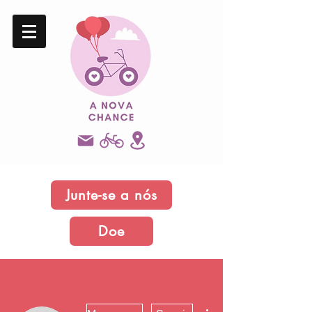
Junte-se a nós
Doe
Mais ações