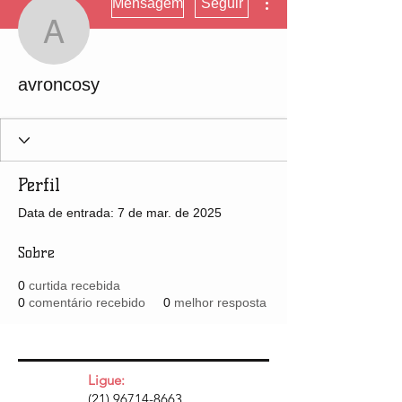
Mensagem
Seguir
avroncosy
avroncosy
Perfil
Data de entrada: 7 de mar. de 2025
Sobre
0
curtida recebida
0
comentário recebido
0
melhor resposta
Ligue:
(21) 96714-8663