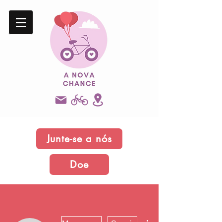
Junte-se a nós
Doe
Mais ações