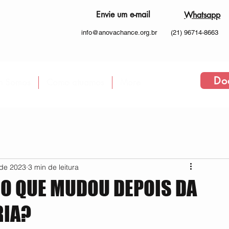
Envie um e-mail
Whatsapp
info@anovachance.org.br
(21) 96714-8663
Do
 Somos
Como atuamos
More
 de 2023
3 min de leitura
. O QUE MUDOU DEPOIS DA
RIA?